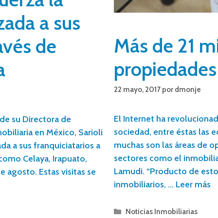
zada a sus
Más de 21 m
ravés de
propiedades 
a
22 mayo, 2017
por
dmonje
El Internet ha revoluciona
 de su Directora de
sociedad, entre éstas las e
biliaria en México, Sarioli
muchas son las áreas de o
da a sus franquiciatarios a
sectores como el inmobiliar
s como Celaya, Irapuato,
Lamudi. “Producto de esto
 agosto. Estas visitas se
inmobiliarios, …
Leer más
Noticias Inmobiliarias