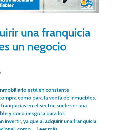
irir una franquicia
 es un negocio
e
nmobiliario está en constante
a compra como para la venta de inmuebles.
ranquicias en el sector, suele ser una
le y poco riesgosa para los
nvertir, ya que al adquirir una franquicia
nacional, como …
Leer más