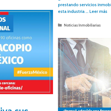
prestando servicios inmob
esta industria …
Leer más
Noticias Inmobiliarias
tiva sus