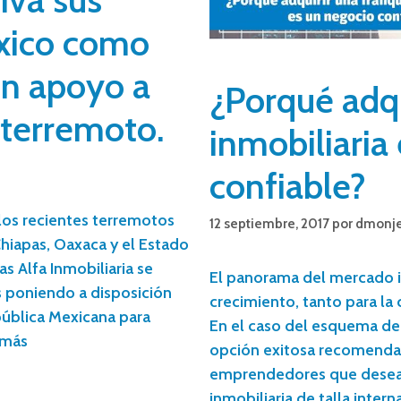
éxico como
en apoyo a
¿Porqué adqu
 terremoto.
inmobiliaria
confiable?
los recientes terremotos
12 septiembre, 2017
por
dmonj
hiapas, Oaxaca y el Estado
as Alfa Inmobiliaria se
El panorama del mercado i
s poniendo a disposición
crecimiento, tanto para l
pública Mexicana para
En el caso del esquema de f
 más
opción exitosa recomendab
emprendedores que desean i
inmobiliaria de talla inter