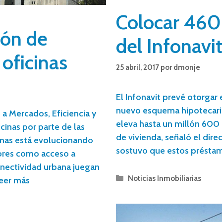
Colocar 460 
ión de
del Infonavi
oficinas
25 abril, 2017
por
dmonje
El Infonavit prevé otorgar
nuevo esquema hipotecari
a Mercados, Eficiencia y
eleva hasta un millón 60
cinas por parte de las
de vivienda, señaló el dir
inas está evolucionando
sostuvo que estos préstam
ores como acceso a
onectividad urbana juegan
Noticias Inmobiliarias
eer más