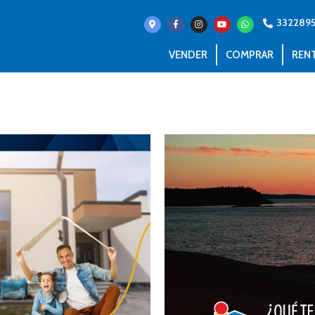
332289
VENDER
COMPRAR
REN