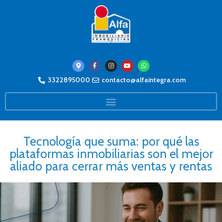
3322895000
contacto@alfaintegra.com
Tecnología que suma: por qué las
plataformas inmobiliarias son el mejor
aliado para cerrar más ventas y rentas