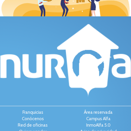
Franquicias
Área reservada
Conócenos
Campus Alfa
Red de oficinas
InmoAlfa 5.0