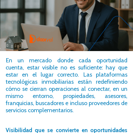
En un mercado donde cada oportunidad
cuenta, estar visible no es suficiente: hay que
estar en el lugar correcto. Las plataformas
tecnológicas inmobiliarias están redefiniendo
cómo se cierran operaciones al conectar, en un
mismo entorno, propiedades, asesores,
franquicias, buscadores e incluso proveedores de
servicios complementarios.
Visibilidad que se convierte en oportunidades